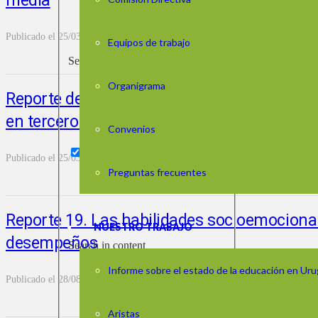
media
Publicado el
25/03/2026
LEER MÁS
Equipos de trabajo
Search in title
Organigrama
Reporte de Aristas 20. Materiales y recurso
en tercero de media
Convenios
Publicado el
25/03/2026
LEER MÁS
Preguntas frecuentes
Reporte 19. Las habilidades socioemocional
NUESTRO TRABAJO
desempeños
Search in content
Informe sobre el estado de la educación en Ur
Publicado el
28/08/2025
LEER MÁS
Aristas