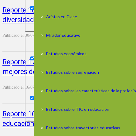
Reporte 18. Cambios en creencias y actitude
Aristas en Clase
diversidad e igualdad de género
Mirador Educativo
Publicado el
30/07/2025
LEER MÁS
Estudios económicos
Reporte 17. ¿Qué factores contribuyen a q
mejores desempeños que los esperados?
Estudios sobre segregación
Publicado el
16/07/2025
LEER MÁS
Estudios sobre las características de la profes
Estudios sobre TIC en educación
Reporte 16. La evolución de las habilidade
educación media y su vínculo con los des
Estudios sobre trayectorias educativas