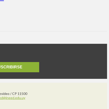
USCRIBIRSE
tevideo / CP 11500
ed@ineed.edu.uy