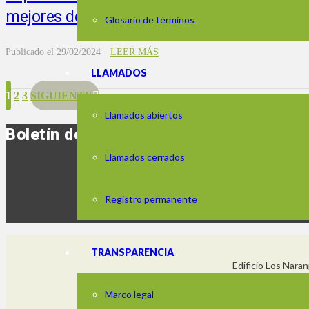
mejores desempeños que los esperados?
Glosario de términos
Publicado el
29/02/2024
LEER MÁS
LLAMADOS
1
2
3
SIGUIENTE
Llamados abiertos
Boletín de noticias
Llamados cerrados
Registro permanente
TRANSPARENCIA
Edificio Los Nara
Horario: de lune
Marco legal