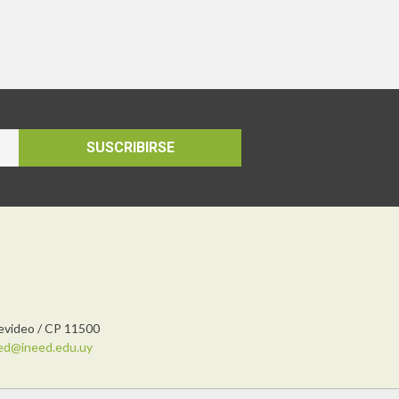
SUSCRIBIRSE
tevideo / CP 11500
ed@ineed.edu.uy