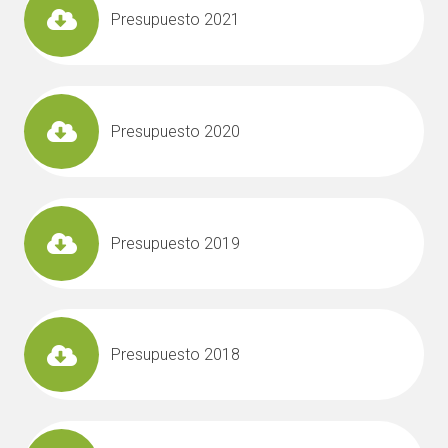
Presupuesto 2021
Presupuesto 2020
Presupuesto 2019
Presupuesto 2018