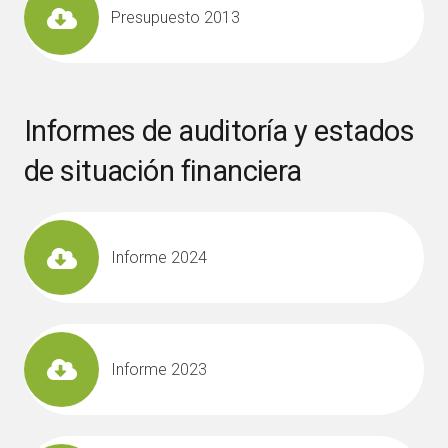
Presupuesto 2013
Informes de auditoría y estados
de situación financiera
Informe 2024
Informe 2023