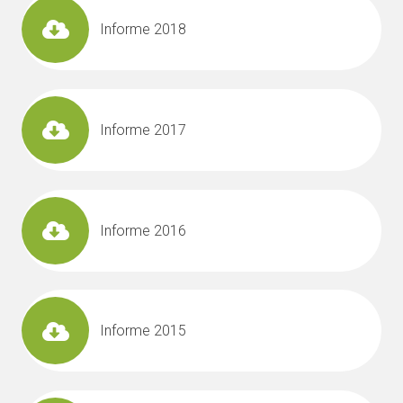
Informe 2018
Informe 2017
Informe 2016
Informe 2015