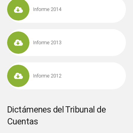
Informe 2014
Informe 2013
Informe 2012
Dictámenes del Tribunal de
Cuentas