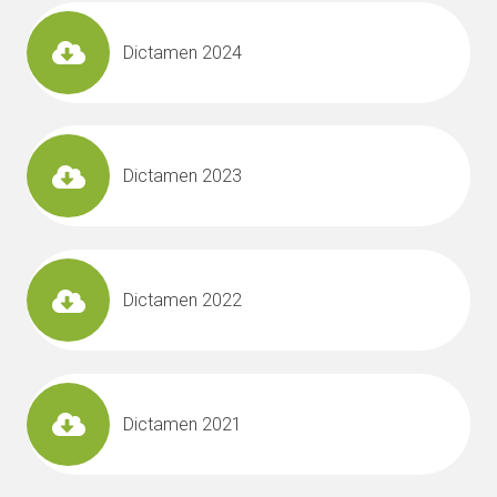
Dictamen 2024
Dictamen 2023
Dictamen 2022
Dictamen 2021