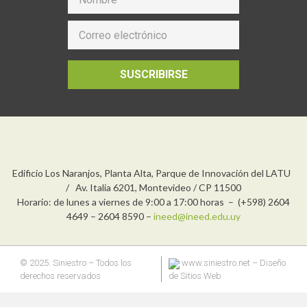
SUSCRIBIRSE
Edificio Los Naranjos, Planta Alta, Parque de Innovación del LATU
/ Av. Italia 6201, Montevideo / CP 11500
Horario: de lunes a viernes de 9:00 a 17:00 horas – (+598) 2604
4649 – 2604 8590 –
ineed@ineed.edu.uy
© 2025. Siniestro – Todos los
www.siniestro.net
– Diseño
derechos reservados
de Sitios Web