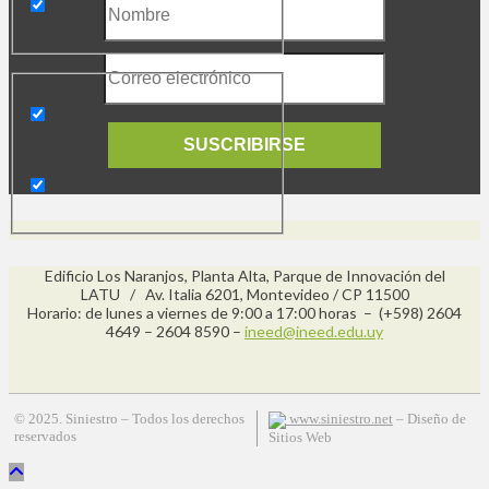
SUSCRIBIRSE
Edificio Los Naranjos, Planta Alta, Parque de Innovación del
LATU / Av. Italia 6201, Montevideo / CP 11500
Horario: de lunes a viernes de 9:00 a 17:00 horas – (+598) 2604
4649 – 2604 8590 –
ineed@ineed.edu.uy
© 2025. Siniestro – Todos los derechos
www.siniestro.net
– Diseño de
reservados
Sitios Web