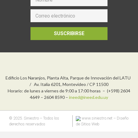
SUSCRIBIRSE
Edificio Los Naranjos, Planta Alta, Parque de Innovación del LATU
/ Av. Italia 6201, Montevideo / CP 11500
Horario: de lunes a viernes de 9:00 a 17:00 horas – (+598) 2604
4649 – 2604 8590 –
ineed@ineed.edu.uy
© 2025. Siniestro – Todos los
www.siniestro.net
– Diseño
derechos reservados
de Sitios Web