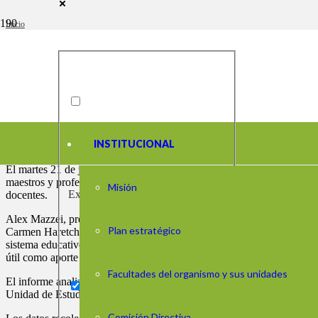
Inicio
/
Noticias
/
Presentamos un estudio enfocado en la salud ocupacional de los docentes
Presentamos un estudio enfocad
INSTITUCIONAL
El martes 21 de julio llevamos a cabo la presentación del
Estudio de s
maestros y profesores de todo el sistema educativo obligatorio naciona
Misión
Exact matches only
docentes.
Alex Mazzei, presidenta de nuestra Comisión Directiva, resaltó que el 
Plan estratégico
Carmen Haretche, directora de nuestra Área Técnica, señaló que los d
sistema educativo en su conjunto. Los integrantes de nuestra Comisió
útil como aporte para la toma de decisiones.
Facultades del organismo y sus unidades
El informe analiza datos recolectados a través de la Encuesta de Sal
Unidad de Estudios e Indicadores del Instituto, y de las investigadora
Comisión Directiva