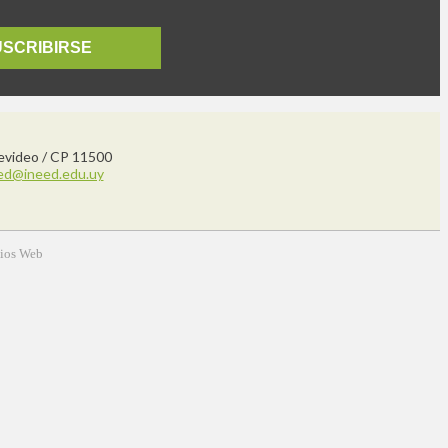
USCRIBIRSE
tevideo / CP 11500
ed@ineed.edu.uy
tios Web