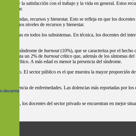
esiliencia y la satisfacción con el trabajo y la vida en general. Estos re
s bienestar.
 de demandas, recursos y bienestar. Esto se refleja en que los docentes
manda, bajos niveles de recursos y bienestar.
e de síntomas en todos los subsistemas. En técnica, los docentes del int
legas.
resencia del síndrome de
burnout
(10%), que se caracteriza por el hecho 
mbién presenta un 2% de
burnout
crítico que, además de los síntomas del 
burnout
crítico. A más edad es menor la presencia del síndrome.
nivel alto. El sector público es el que muestra la mayor proporción de do
r prevalencia de enfermedades. Las dolencias más reportadas por los enc
ión docente
ste aspecto, los docentes del sector privado se encuentran en mejor situ
o.