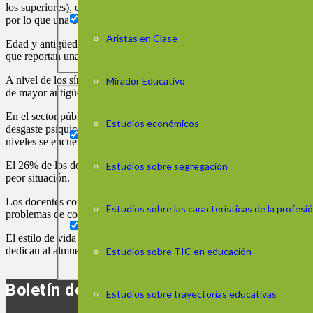
los superiores), el equilibrio esfuerzo-recompensa, la autoeficacia, la r
por lo que una baja percepción de ellos colabora en que se sienta meno
Aristas en Clase
Edad y antigüedad son características que se asocian con la percepción
que reportan una mejor situación. El resto presenta altos niveles de de
A nivel de los síntomas de estrés, las mujeres tienen un mayor puntaj
Mirador Educativo
de mayor antigüedad presentan menos síntomas que el resto de sus co
En el sector público, inicial y primaria es el subsistema con mayor p
Estudios económicos
desgaste psíquico, indolencia y pérdida de ilusión por el trabajo. Ta
niveles se encuentran por debajo del 5%, con una casi inexistencia de
El 26% de los docentes presenta un nivel de bienestar bajo y el 28% un 
Estudios sobre segregación
peor situación.
Los docentes con menores niveles de bienestar son los que sufren mayo
Estudios sobre las características de la profes
problemas de columna, musculares y gastrointestinales.
El estilo de vida también está directamente asociado al bienestar. En e
dedican al almuerzo, las horas de ejercicio físico, recreación y de sueñ
Estudios sobre TIC en educación
Boletín de noticias
Estudios sobre trayectorias educativas