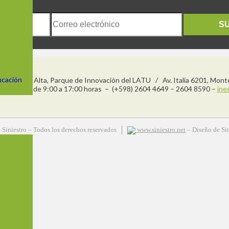
S
ucación
njos, Planta Alta, Parque de Innovación del LATU / Av. Italia 6201, Mon
s a viernes de 9:00 a 17:00 horas – (+598) 2604 4649 – 2604 8590 –
ine
 Siniestro – Todos los derechos reservados
www.siniestro.net
– Diseño de Si