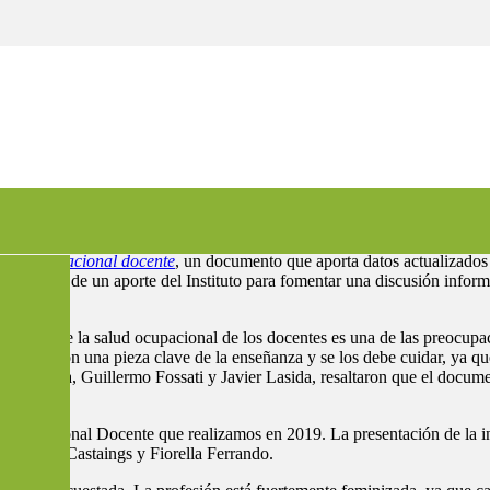
o en la salud ocupacional de lo
alud ocupacional docente
, un documento que aporta datos actualizados 
l. Se trata de un aporte del Instituto para fomentar una discusión infor
estudio de la salud ocupacional de los docentes es una de las preocupaci
ocentes son una pieza clave de la enseñanza y se los debe cuidar, ya qu
n Directiva, Guillermo Fossati y Javier Lasida, resaltaron que el docu
ud Ocupacional Docente que realizamos en 2019. La presentación de la i
s Mariana Castaings y Fiorella Ferrando.