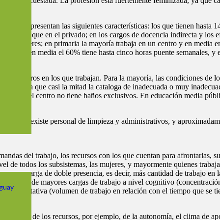
oblación encuestada. La profesión está fuertemente feminizada, ya que 
docentes presentan las siguientes características: los que tienen hasta 
s centros que en el privado; en los cargos de docencia indirecta y los
 las mujeres; en primaria la mayoría trabaja en un centro y en media e
io laboral; en media el 60% tiene hasta cinco horas puente semanales, y 
 de los centros en los que trabajan. Para la mayoría, las condiciones d
ducida, ya que casi la mitad la cataloga de inadecuada o muy inadecuada.
dice que el centro no tiene baños exclusivos. En educación media públi
su centro existe personal de limpieza y administrativos, y aproximadamen
al
emandas del trabajo, los recursos con los que cuentan para afrontarlas, 
el de todos los subsistemas, las mujeres, y mayormente quienes trabajan
n mayor carga de doble presencia, es decir, más cantidad de trabajo en l
aloración de mayores cargas de trabajo a nivel cognitivo (concentración
uguay
 y cuantitativa (volumen de trabajo en relación con el tiempo que se tie
 algunos de los recursos, por ejemplo, de la autonomía, el clima de apo