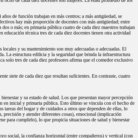
casi ocho de cada diez docentes son mujeres. La edad promedio de los
14 años de función trabajan en más centros; a más antigüedad, se
 efectivos hay más proporción de docentes con más antigüedad; entre
n dos o más; en primaria pública cuatro de cada diez maestros trabajan
en educación técnica tres de cada diez docentes tienen otra actividad
e los locales y su mantenimiento son muy adecuadas o adecuadas. El
 La estructura edilicia y la seguridad que brinda la infraestructura
ca solo tres de cada diez profesores afirma que el comedor exclusivo
te siete de cada diez que resultan suficientes. En contraste, cuatro
su bienestar y su estado de salud. Los que presentan mayor percepción
 en inicial y primaria pública. Esto último se vincula con el hecho de
as tareas del hogar y de cuidados a otros que dependen de ellas, lo
, precisión y atender diferentes cosas), emocional (implicación
ne para cumplirlo), lo que propicia situaciones de salud y bienestar
yo social, la confianza horizontal (entre compañeros) y vertical (con