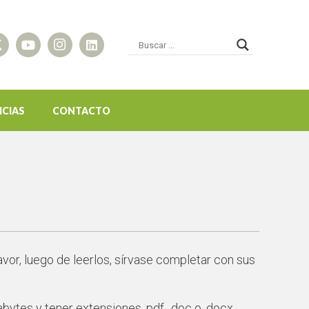
ICIAS
CONTACTO
favor, luego de leerlos, sírvase completar con sus
tes y tener extensiones .pdf, .doc o .docx.