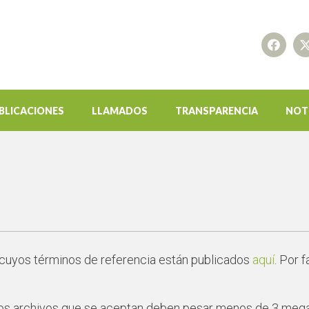
BLICACIONES
LLAMADOS
TRANSPARENCIA
NOT
 cuyos términos de referencia están publicados
aquí
. Por 
os archivos que se aceptan deben pesar menos de 3 megaby