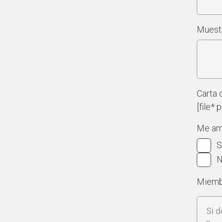
Muest
Carta 
[file*
Me amp
S
Miembr