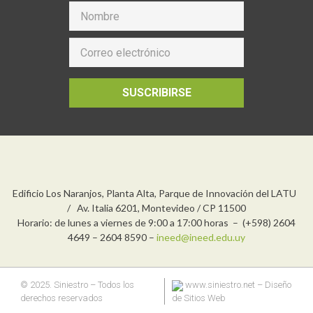
SUSCRIBIRSE
Edificio Los Naranjos, Planta Alta, Parque de Innovación del LATU
/ Av. Italia 6201, Montevideo / CP 11500
Horario: de lunes a viernes de 9:00 a 17:00 horas – (+598) 2604
4649 – 2604 8590 –
ineed@ineed.edu.uy
© 2025. Siniestro – Todos los
www.siniestro.net
– Diseño
derechos reservados
de Sitios Web