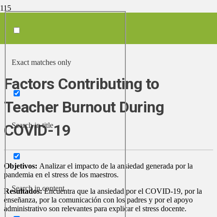
Inicio
/
Recopilación de trabajos sobre COVID-19 y educación
/
Factors Contributing to Teacher Burnout During COVID-19
Exact matches only
Factors Contributing to
Teacher Burnout During
Search in title
COVID-19
Objetivos:
Analizar el impacto de la ansiedad generada por la
pandemia en el stress de los maestros.
Search in content
Resultados:
Encuentra que la ansiedad por el COVID-19, por la
enseñanza, por la comunicación con los padres y por el apoyo
administrativo son relevantes para explicar el stress docente.