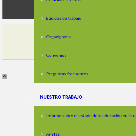
Equipos de trabajo
Organigrama
Edificio Los Nara
Horario: de lune
Convenios
© 2025.
Preguntas frecuentes
NUESTRO TRABAJO
Informe sobre el estado de la educación en Ur
Aristas