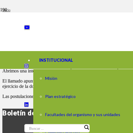
Inicio
/
Noticias
/
Buscamos itemólogos para Aristas
Buscamos itemólogos para Aris
INSTITUCIONAL
Abrimos una interesados en diseñar ítems de lectura y matemática para
Misión
El llamado apunta a maestros con especialización en lengua, literatura
ejercicio de la docencia en alguna de las citadas áreas.
Las postulaciones pueden enviarse hasta el 10 de marzo. Podés enviar
Plan estratégico
Boletín de noticias
Facultades del organismo y sus unidades
Comisión Directiva