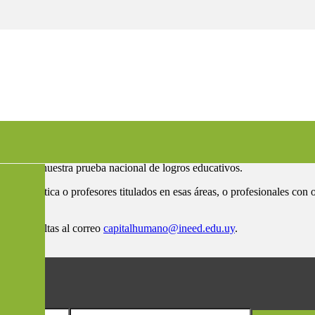
tas
 Aristas, nuestra prueba nacional de logros educativos.
 o matemática o profesores titulados en esas áreas, o profesionales con 
 tus consultas al correo
capitalhumano@ineed.edu.uy
.