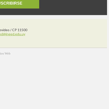
USCRIBIRSE
tevideo / CP 11500
ed@ineed.edu.uy
tios Web