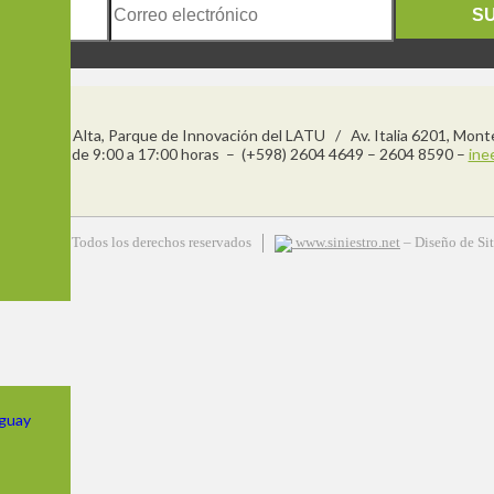
S
njos, Planta Alta, Parque de Innovación del LATU / Av. Italia 6201, Mon
s a viernes de 9:00 a 17:00 horas – (+598) 2604 4649 – 2604 8590 –
ine
 Siniestro – Todos los derechos reservados
www.siniestro.net
– Diseño de Si
uguay