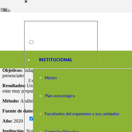
Inicio
/
Recopilación de trabajos sobre COVID-19 y educación
/
A situação dos professores no Brasil durante a pandemia
A situação dos professores no 
INSTITUCIONAL
Objetivos:
Indagar sobre la percepción de los profesores respecto de c
presenciales
Misión
Exact matches only
Resultados:
Un tercio de los consultados calificó positivamente la e
estar muy preparado para manejar herramientas digitales, mientras 11
Plan estratégico
Método:
Análisis descriptivo
Fuente de datos:
Encuesta a 9.557 docentes
Facultades del organismo y sus unidades
Año:
2020
Institución:
Nova Escola
Comisión Directiva