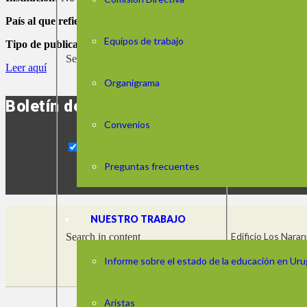
País al que refiere el análisis:
Brasil
Equipos de trabajo
Tipo de publicación:
Reporte
Search in title
Leer aquí
Organigrama
Boletín de noticias
Convenios
Preguntas frecuentes
NUESTRO TRABAJO
Edificio Los Nara
Search in content
Horario: de lune
Informe sobre el estado de la educación en Ur
Aristas
© 2025.