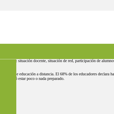
Brasil durante a pandemia
uatro ejes: situación docente, situación de red, participación de alumnos
xperiencia de educación a distancia. El 68% de los educadores declara ha
,5% declaró estar poco o nada preparado.