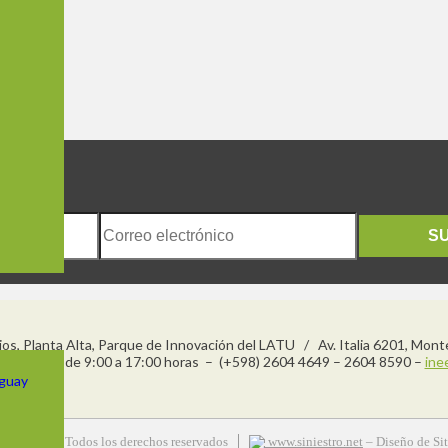
S
njos, Planta Alta, Parque de Innovación del LATU / Av. Italia 6201, Mon
s a viernes de 9:00 a 17:00 horas – (+598) 2604 4649 – 2604 8590 –
ine
uguay
 Siniestro – Todos los derechos reservados
www.siniestro.net
– Diseño de Si