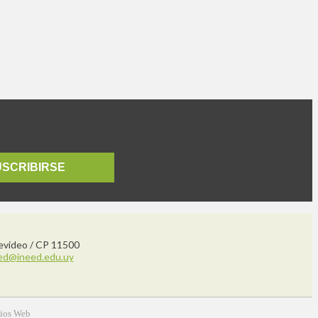
USCRIBIRSE
tevideo / CP 11500
ed@ineed.edu.uy
tios Web